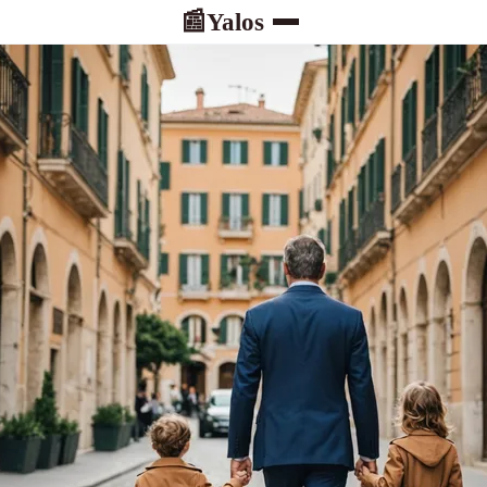
Yalos
📰