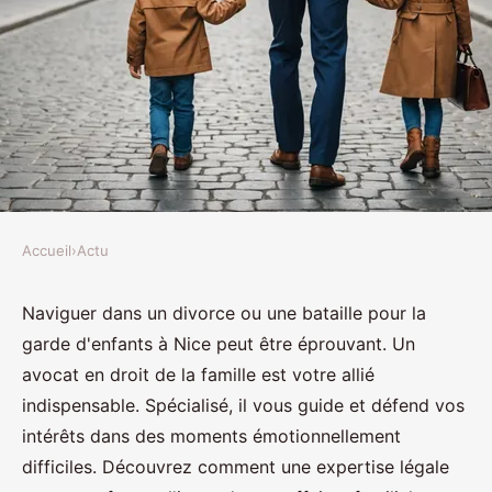
Accueil
›
Actu
ACTU
Avocat en droit de la famille à
Naviguer dans un divorce ou une bataille pour la
garde d'enfants à Nice peut être éprouvant. Un
nice : une expertise pour
avocat en droit de la famille est votre allié
divorces et garde d'enfants
indispensable. Spécialisé, il vous guide et défend vos
intérêts dans des moments émotionnellement
Ethan
•
20 juillet 2024
•
3 min de lecture
difficiles. Découvrez comment une expertise légale