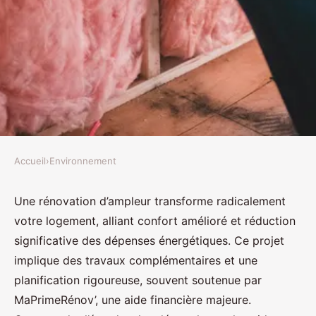
Accueil
›
Environnement
ENVIRONNEMENT
Rénovation d'ampleur :
Une rénovation d’ampleur transforme radicalement
votre logement, alliant confort amélioré et réduction
transformez votre maison en un
significative des dépenses énergétiques. Ce projet
havre d'énergie
implique des travaux complémentaires et une
planification rigoureuse, souvent soutenue par
Ethan
•
3 septembre 2025
•
5 min de lecture
MaPrimeRénov’, une aide financière majeure.