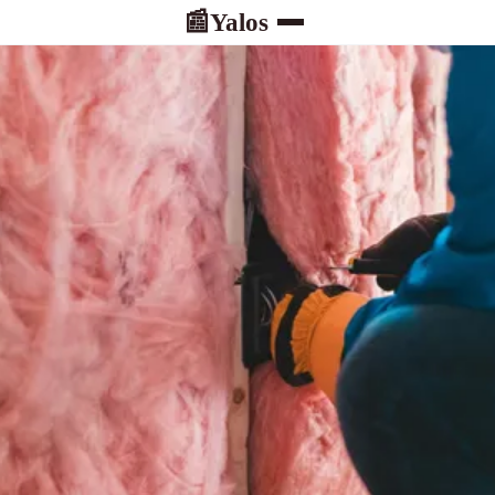
Yalos
📰