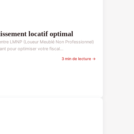
issement locatif optimal
ez entre LMNP (Loueur Meublé Non Professionnel)
t pour optimiser votre fiscal...
3 min de lecture →