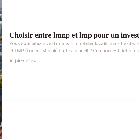
Choisir entre lmnp et lmp pour un invest
Vous souhaitez investir dans l'immobilier locatif, mais hésit
et LMP (Loueur Meublé Professionnel) ? Ce choix est déterminan
10 juillet 2024