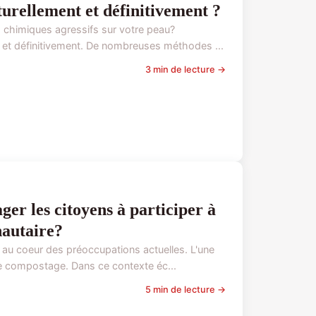
urellement et définitivement ?
 chimiques agressifs sur votre peau?
 et définitivement. De nombreuses méthodes ...
3 min de lecture →
ger les citoyens à participer à
autaire?
 au coeur des préoccupations actuelles. L'une
le compostage. Dans ce contexte éc...
5 min de lecture →