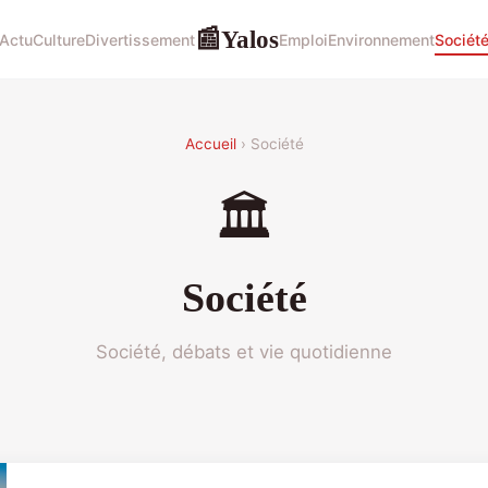
Yalos
📰
Actu
Culture
Divertissement
Emploi
Environnement
Sociét
Accueil
› Société
🏛️
Société
Société, débats et vie quotidienne