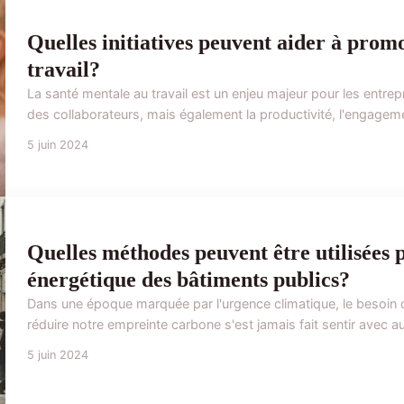
Quelles initiatives peuvent aider à prom
travail?
La santé mentale au travail est un enjeu majeur pour les entrep
des collaborateurs, mais également la productivité, l'engagement
5 juin 2024
Quelles méthodes peuvent être utilisées
énergétique des bâtiments publics?
Dans une époque marquée par l'urgence climatique, le besoin 
réduire notre empreinte carbone s'est jamais fait sentir avec au
5 juin 2024