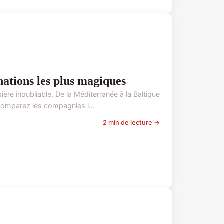
nations les plus magiques
ère inoubliable. De la Méditerranée à la Baltique
 comparez les compagnies l...
2 min de lecture →