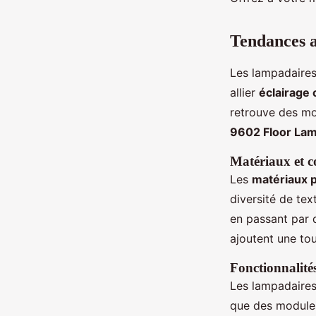
Ethan
•
3 août 2024
•
3 min de lecture
Tendances a
Les lampadaires
allier
éclairage
retrouve des m
9602 Floor La
Matériaux et c
Les
matériaux 
diversité de tex
en passant par 
ajoutent une to
Fonctionnalité
Les lampadaire
que des modules