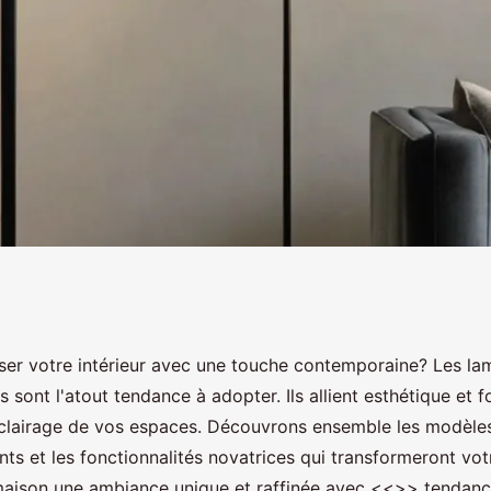
 lampadaire design
ser votre intérieur avec une touche contemporaine? Les la
sont l'atout tendance à adopter. Ils allient esthétique et fo
'éclairage de vos espaces. Découvrons ensemble les modèles
ts et les fonctionnalités novatrices qui transformeront vot
maison une ambiance unique et raffinée avec <<
>> tendance