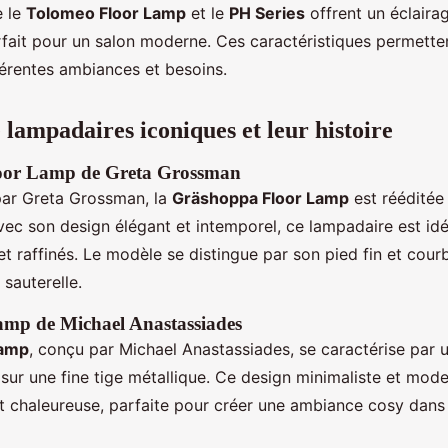
 le
Tolomeo Floor Lamp
et le
PH Series
offrent un éclaira
arfait pour un salon moderne. Ces caractéristiques permette
fférentes ambiances et besoins.
 lampadaires iconiques et leur histoire
oor Lamp de Greta Grossman
par Greta Grossman, la
Gräshoppa Floor Lamp
est rééditée
vec son design élégant et intemporel, ce lampadaire est id
 et raffinés. Le modèle se distingue par son pied fin et cou
 sauterelle.
amp de Michael Anastassiades
Lamp
, conçu par Michael Anastassiades, se caractérise par 
 sur une fine tige métallique. Ce design minimaliste et mod
t chaleureuse, parfaite pour créer une ambiance cosy dans