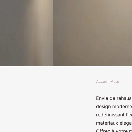
Accueil
›
Actu
ACTU
Tendances modernes:
Envie de rehaus
design modernes 
pour votre intérieur
redéfinissant l
matériaux élégan
Offrez à votre 