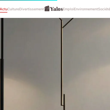
Yalos
📰
Actu
Culture
Divertissement
Emploi
Environnement
Sociét