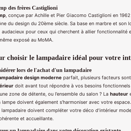
p des frères Castiglioni
amp
, conçue par Achille et Pier Giacomo Castiglioni en 1962
cône du design du 20ème siècle. Sa base en marbre et son l
 audacieux pour ceux qui cherchent à allier fonctionnalité 
 même exposé au MoMA.
ur choisir le lampadaire idéal pour votre in
sidérer lors de l'achat d'un lampadaire
ampadaire design moderne
parfait, plusieurs facteurs sont
térieur
doit avant tout répondre à vos besoins fonctionnels 
, une zone de détente, ou l’ensemble du salon ? La
hauteur
e
a lampe doivent également s’harmoniser avec votre espace
lampadaire doivent compléter votre déco d'intérieur mode
hérente et accueillante.
er un lampadaire dans votre décoration existante