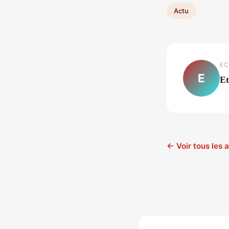
Actu
EC
E
E
← Voir tous les a