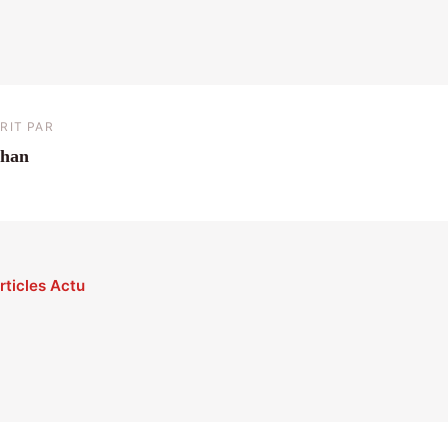
RIT PAR
than
rticles Actu