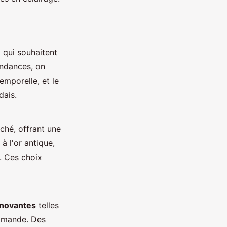
 qui souhaitent
ndances, on
emporelle, et le
dais.
âché, offrant une
à l'or antique,
. Ces choix
nnovantes
telles
ommande. Des