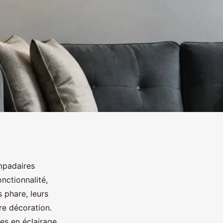
mpadaires
nctionnalité,
 phare, leurs
re décoration.
s en éclairage.