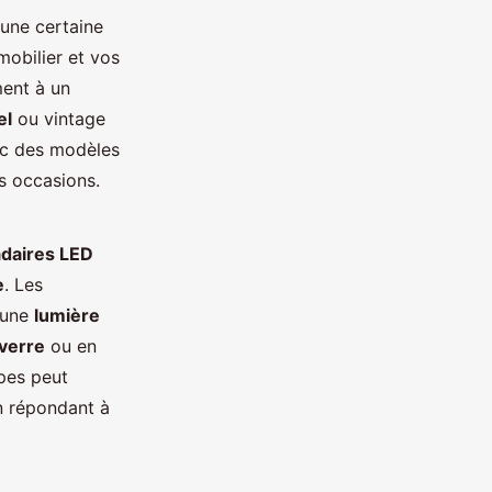
 une certaine
mobilier et vos
ent à un
el
ou vintage
c des modèles
es occasions.
daires LED
e
. Les
t une
lumière
verre
ou en
ypes peut
n répondant à