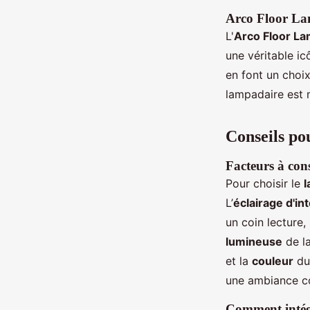
Arco Floor Lam
L'
Arco Floor L
une véritable i
en font un choix
lampadaire est
Conseils po
Facteurs à con
Pour choisir le
l
L’
éclairage d'in
un coin lecture
lumineuse
de l
et la
couleur
du 
une ambiance co
Comment intégr