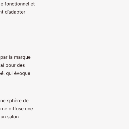
ge fonctionnel et
nt d’adapter
 par la marque
éal pour des
rbé, qui évoque
une sphère de
erne diffuse une
 un salon