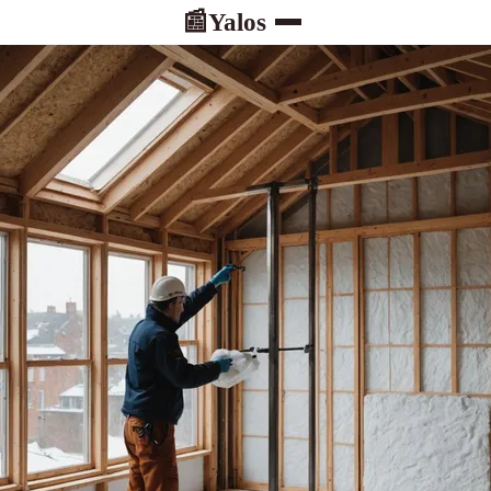
Yalos
📰