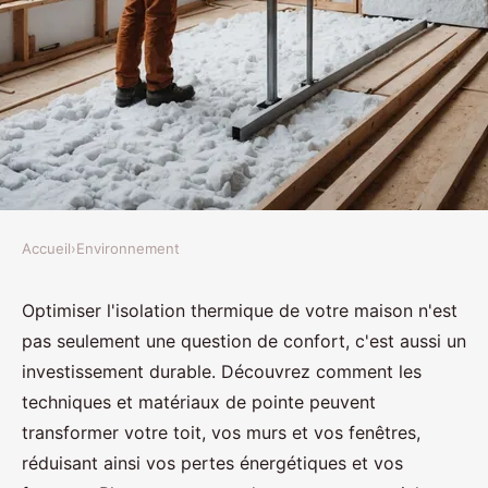
Accueil
›
Environnement
ENVIRONNEMENT
Travaux essentiels : optimisation
Optimiser l'isolation thermique de votre maison n'est
pas seulement une question de confort, c'est aussi un
de l'isolation thermique à la
investissement durable. Découvrez comment les
maison
techniques et matériaux de pointe peuvent
transformer votre toit, vos murs et vos fenêtres,
Ethan
•
18 août 2024
•
2 min de lecture
réduisant ainsi vos pertes énergétiques et vos